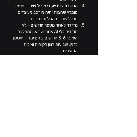
הכשרת צוות ייעודי מוביל שינוי 
– ותמיד 
מומלץ שהצוות יהיה מורכב מעובדים 
מכלל שכבות הגיל והבכירות
מדידה לאחר מספר חודשים – 
לא 
מודדים כלי AI אחרי שבוע. ההמלצה 
היא בין 3-6 חודשים, בהם ימדדו חיסכון 
בזמן, שביעות רצון לקוחות ואיכות 
התוצרים
ולאחר כל זאת? 
הרחבה הדרגתית 
לשאר המחלקות
סוף דבר
העשור הקרוב יוכרע על ידי יכולתו של 
המשרד להסתגל לשינויים תוך שילוב כלי AI 
לשיפור הפרודוקטיביות. גודל המשרד לבדו 
ככל הנראה לא יאפשר את המשך שרידותו, 
והתחזית כי למדדי  'דירוג הגודל' יתווספו 
מדדי חדשנות שיאפשרו הגדלת 
פרודוקטיביות באמצעות כלי AI.
עליות השכר לא ייעלמו - התחרות לא תקטן 