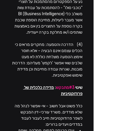
נע על הספקטרום מהסתמכות על תוצרי 
"כוכבי סולו" - להסתמכות על עבודת צוות 
משולב כלי BI (Business Intelligence) 
אשר מעבר ליעילות, מחייבת הוספת שכבת 
בקרה נוספת על התוצרים בין אם באמצעות 
שותפים ו/או מחלקת בקרה ייעודית.
(4)    הדרכה והטמעה: מחקרים מראים כי 
הכלים עצמם אינם הבעיה – אלא חוסר 
אימוץ.הטמעה מוצלחת כוללת לא מעט 
שלבים שאי אפשר 'לקפוץ' מעליהם: הדרכות 
מובנות, שגרות עבודה מחייבות וכן מדידת 
שימוש ואפקטיביות.
שינוי 
#3מתבקש
: 
מדידה כלכלית של 
פרודוקטיביות
כלל פשוט אבל חשוב - אי-אפשר לנהל מה 
שלא מודדים. משרד עורכי-דין המבקש 
לשפר פרודוקטיביות חייב לעבור לעבוד 
במדדים ויעדים ברורים:
יעדי הכנסה לתחום, מחלקה, שותף.