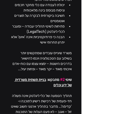
יכולת לעבודה עם כלי מחקר חכמים 
וניסוח מבוסס בינה מלאכותית
חשיבה ביקורתית לבקרה על תוצרים 
אוטומטיים
פתיחות לשינוי תהליכי עבודה – ומעבר 
לכלי ליגלטק (LegalTech)
הבנה כי פרודוקטיביות אינה 'איום' אלא 
יתרון תחרותי אישי
משרד שיגייס עובדים שמתקשים יותר 
בשילוב עם הטכנולוגיה וינסו להישאר 
בדרכים הישנות – ימצא עצמו עם כוח-אדם 
איכותי מאוד – יקר מאוד – ופחות יעיל...
שינוי 
#2
 מתבקש: 
בניית תשתית משרדית 
של ידע וכלים
תהליך הטמעה של כלי ליגלטק אינה פעולה 
חד-פעמית של רכישת רישיון לתוכנה ו- 
'קדימה'.. מדובר בתהליך ארגוני חשוב שאינו 
זול – ואגב – לא פעם העלות של התוכנות 