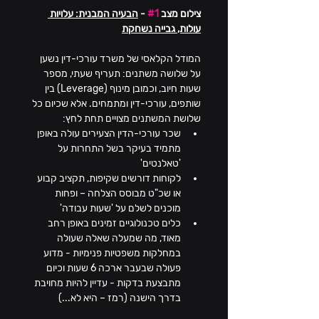
צילום מצב 
#1
 - 
הבעיה המבנית: עלויות 
עולות, גבייה נשחקת
המודל הקלאסי של משרד עורכי-דין נשען 
על שלושה משתנים: תעריף שעתי, מספר 
שעות חיוב, וכמובן מינוף (Leverage) בין 
שותפים, עורכי-דין ומתמחים. אלא שכיום כל 
שלושת המשתנים מצויים תחת לחץ:
שכר עורכי-הדין הצעירים עולה באופן 
מתמיד בעיקר בשל התחרות על 
'טאלנטים'
לקוחות דורשים שקיפות, תקציב קבוע 
או שכ"ט מבוסס הצלחה – ופחות 
מוכנים לשלם על 'שעות עבודה'
כלים טכנולוגיים זמינים באופן רחב 
מאוד, מה שמעלה שאלה שעולה 
במחלקות משפטיות פנימיות - מדוע 
פעולה שבעבר ארכה 6 שעות וכיום 
מתבצעת בדקות - עדיין להיות מחויבת 
בדרך הישנה (רמז – היא לא...)