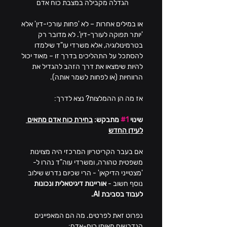
הגדלה מקבילה במצבת כוח אדם
או במילים אחרות – לא 'פחות עורכי-דין' אלא 
'יותר תפוקה לעורך-דין'. לא מדובר רק 
בטרמינולוגיה, אלא משרדי עו"ד שילמדו 
להסתכל על התהליכים בדרך זו – מאוד יכול 
להיות שימצאו את דרך הזהב להגדיל את 
הרווחיות (או לפחות לשמר אותה).
אז מה הן ההמלצות? נצא לדרך:
שינוי 
#1
 מתבקש: 
בחירת כוח אדם מתאים 
לעידן החדש
אם בעבר הקריטריון המרכזי היה מצוינות 
משפטית טהורה, ומשרדי עוה"ד נהרו ל- 
'מצטייני הדיקאן' - הרי שכיום נדרש שילוב 
נוסף חשוב - 
אוריינות דיגיטאלית ונכונות 
לעבוד בסביבת AI.
נפרוט זאת לפרטים. מה הם המאפיינים 
הנדרשים מאותו כוח-אדם: