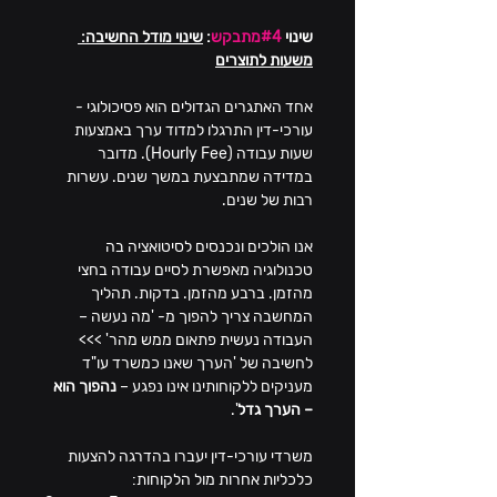
שינוי 
#4מתבקש
: 
שינוי מודל החשיבה: 
משעות לתוצרים
אחד האתגרים הגדולים הוא פסיכולוגי - 
עורכי-דין התרגלו למדוד ערך באמצעות 
שעות עבודה (Hourly Fee). מדובר 
במדידה שמתבצעת במשך שנים. עשרות 
רבות של שנים.
אנו הולכים ונכנסים לסיטואציה בה 
טכנולוגיה מאפשרת לסיים עבודה בחצי 
מהזמן. ברבע מהזמן. בדקות. תהליך 
המחשבה צריך להפוך מ- 'מה נעשה – 
העבודה נעשית פתאום ממש מהר' >>> 
לחשיבה של 'הערך שאנו כמשרד עו"ד 
מעניקים ללקוחותינו אינו נפגע – 
נהפוך הוא 
– הערך גדל
'.
משרדי עורכי-דין יעברו בהדרגה להצעות 
כלכליות אחרות מול הלקוחות: