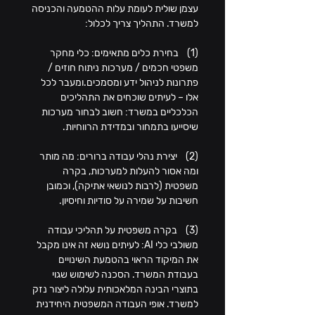
עצמן שולית לעומת עלות ההטמעה והכניסה 
למשרד. התהליך צריך לכלול:
(1)    בחירת כלים מתאימים: כלי מחקר 
משפטי חכמים / מערכות ניתוח חוזים / 
פתרונות לניהול ידע ומסמכים.ומעבר לכל 
אלו – לעיתים שוכחים את התהליכים 
הכלכליים במשרד: חשוב לבחור מערכות 
שיסייעו בתמחור ובמדידת הרווחיות.
(2)    יצירת נהלי עבודה ברורים: מה מותר 
ומה אסור להעלות למערכות, בקרה 
משפטית (לרבות לנושאי אתיקה), וכמובן 
חשיבות על שמירה על סודיות וחיסיון.
(3)    בקרה משפטית על תהליכי עבודה 
משולבי כלי AI: לעיתים נושא זה אינו מקבל 
את המיקוד הראוי בהטמעת השינויים 
בעבודת המשרד. הסכנה לשימוש שגוי 
בתוצרי הבינה המלאכותית עלולה ליצור נזק 
למשרד. אופי העבודה המשפטית היחידנית 