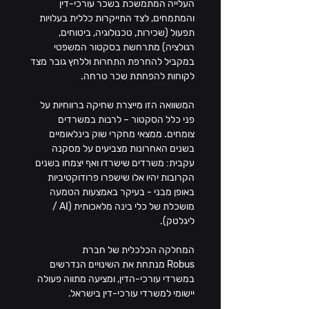
העלייה המתמשכת בשכר עורכי-דין 
והמתמחים, לצד התייקרות כללית בעלויות 
תפעול (שכירות, טכנולוגיה, ביטוחים, 
רגולציה) מתרחשת בסקטור המשפטי 
במקביל להחרפת התחרות וללחץ גובר מצד 
לקוחות להפחתת שכר טרחה.
המשוואה הזו מייצרת שחיקה ברווחיות על 
פני כלל הסקטור – לרבות במשרדים 
צומחים. ממצאי מחקרי שוק בינלאומיים 
בשנים האחרונות מצביעים על מסקנה 
עקבית: משרדים שישרדו ואף יצמחו בשנים 
הקרובות יהיו אלו שישפרו פרודוקטיביות 
באופן מבני - בעיקר באמצעות הטמעה 
מושכלת של כלי בינה מלאכותית (AI / 
ליגלטק).
המחלקה הכלכלית של חברת 
Robus מנתחת את השינויים הנדרשים 
במשרדי עורכי-הדין, ומציעה מתווה פעולה 
יישומי למשרדי עורכי-דין בישראל.