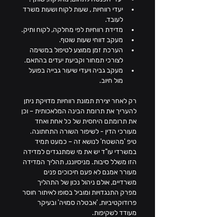
יעדי רווחיות , שעות לקוח ושעות משרד 
לעובד.
מדידת רווחיות לפי מחלקה, לקוח ותיק.
מעקב דווחי שעות שוטף.
הערכת זמן ממוצע לטיפול במשימה 
לצורכי תמחור וקביעת יעדים בהתאם.
מעקב גביה ויעדי שיעור גבייה בפועל 
מול חיוב.
רק לאחר יצירת תמונת רווחיות מדויקת ניתן 
להעריך את תרומת הבינה המלאכותית – וכן 
את תרומתם היחסית של כל אחת ואחד 
מעורכי הדין - לשיפור השורה התחתונה.
טיפ 'מהשטח' לנושא זה – כמעט תמיד 
במשרדי עו"ד יש את מי שמתנגדים למדידה 
הזו משלל סיבות. מניסיוננו, תהליך המדידה 
מעורר אמנם לא פעם חיכוכים פנים 
משרדיים, אולם ניהול נכון של התהליך 
מפרק התנגדויות ומוביל בסופו לאיתור חוסר 
פרודוקטיביות, 'אבטלה סמויה' ובעיקר 
מעודד לשקיפות.