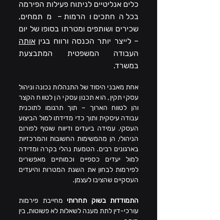
כלים אנליטיים לניתוח פעילות הפירמה 
בכל החתכים והרמות – מתמחים, 
שכירים ושותפים ומטרתו בסופו של יום 
– לייצר יותר הכנסה ורווח בגין 
אותה
העבודה המשפטית המתבצעת 
במשרד.
אחת מאבני היסוד של התנהלות נכונה וניהול 
עסקי תקין, הוא תכנון עסקי הן לטווח הקצר 
והן לטווח הארוך – תוך תרגומו לתוכנית 
עבודה עיסקית ותוך כדי מדידתו למול הביצוע 
העסקי. עמידה ביעדים ודיווח שוטף לפורום 
הניהולי, הן מהמשימות החשובות והמרכזיות 
בארגונים רבים. הטמעת נהלי בקרה ומדידה 
למול יעדים כספיים וכמותיים מאפשרים 
לפירמות לבחון את השגת המטרות והיעדים 
העסקיים שהציבו לעצמן.  
התמודדות בשוק תחרותי
 מחייבת פירמות 
עורכי-דין לתת מענה לשאלות לא פשוטות, בין 