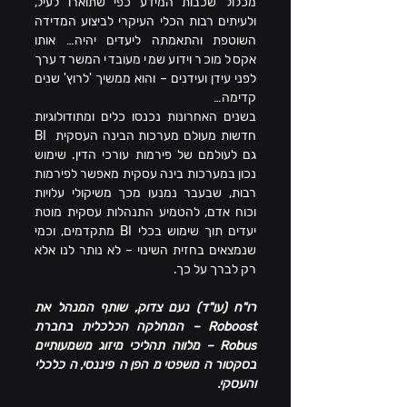
מכלול שכבות המידע כפי שתוארו לעיל, 
ולעיתים רבות הכלי העיקרי לביצוע המדידה 
השוטפת והתאמתה ליעדים יהיה… אותו 
אקסל מוכר וידוע שמי מעובדי המשרד ערך 
לפני עידן ועידנים – והוא ממשיך 'לרוץ' שנים 
קדימה…
בשנים האחרונות נכנסו כלים ומתודולוגיות 
חדשות מעולם מערכות הבינה העסקית  BI 
גם לעולמם של פירמות עורכי הדין. שימוש 
נכון במערכות בינה עסקית מאפשר לפירמות 
רבות, שבעבר נמנעו מכך משיקולי עלויות 
וכוח אדם, להטמיע התנהלות עסקית מוטת 
יעדים תוך שימוש בכלי BI מתקדמים, וכמי 
שנמצאים בחזית השינוי – לא נותר לנו אלא 
רק לברך על כך.
רו"ח (עו"ד) נעם צדוק, שותף המנהל את 
Roboost – המחלקה הכלכלית בחברת 
Robus – מלווה תהליכי מיזוג משמעותיים 
בסקטור המשפטי מהפן הפיננסי, הכלכלי 
והעסקי.