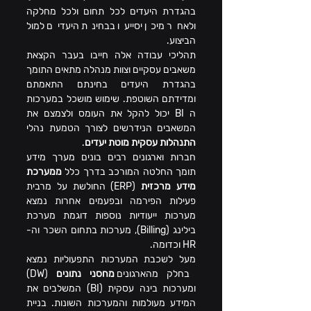
בהגדרת היעדים לכל תחום ולכל מחלקה 
ולאחר מיכן יסייעו בבחינת היעדים למול 
הביצוע.
תהליכי עבודה אלה חייבו בעבר הקצאת 
משאבים עסקיים וצוות מנהלה מתאים התומך 
בהגדרת היעדים בחינתם התאמתם 
ומדידתם השוטפת. שימוש מושכל במערכות 
ה BI יכול להקל את העומס ולצמצם את 
המשאבים הנידרשים לצורך הטמעת נהלי 
התנהלות עסקית מוטת יעדים
.
חברות וארגונים רבים בונים מערך מידע 
תומך החלטה המורכב בדרך כלל 
ממערכת 
מידע מרכזית
 (ERP) החולשת על מרבית 
פעילות הפירמה ובפעמים אחרות נמצא 
מערכות ייעודיות נוספות דוגמת מערכת 
בילינג (Billing), מערכות בתחום השכר וה- 
HR וכדומה.
מעל לשכבת המערכות התפעוליות נמצא 
בחלק מהארגונים 
מחסני נתונים
 (DW) 
ומערכות בינה עסקית (BI) המשלבים את 
המידע מעולמות והמערכות השונות. בניית 