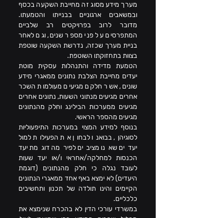
מערך מידע מסוג זה מחייבת השקעה בכסף 
ובמשאבים ארגוניים בבנייתו והטמעתו. 
מדובר לרוב בפרויקטים רב שלביים 
המתפרסים על פני מספר שנים, וגם לאחר 
בניית מערך שכזה, נדרשת השקעה שוטפת 
בצוות בתחזוקתו השוטפת.
הטמעת מדידה והתנהלות עסקית מוטת 
יעדים מחייבת הצלבת נתונים ממאגרי מידע 
שונים, אשר חלקם מגיעים מעולמות השכר 
אחרים מגיעים מנתוני השעות, נתונים אחרים 
מגיעים ממערכות הבילינג וחלק מהנתונים 
מגיעים מהספר הראשי.
בנוסף למידע המצוי במערכות התיפעוליות 
לסוגיהן, בבואנו לבחון את הפעילות למול 
יעדים שאנו מציבים לפירמה דוגמת יעד 
הכנסות למחלקה/אחראי ו/או יעד שעות 
לעובד נגלה כי חלק מהנתונים (דוגמת 
היעדים) לא ימצא באף אחד ממאגרי הנתונים 
הקיימים והינו תולדה של תכנון ותחשיבים 
כלכליים.
במשרדי עורכי הדין לא בהכרח שנימצא את 